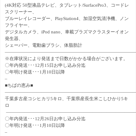
わ
問
(4K
対応
50
型液晶テレビ、タブレット
/SurfacePro3
、コードレ
案
スクリーナー、
せ
ブルーレイレコーダー、
PlayStation4
、加湿空気清浄機、ノン
内
フライヤー、
デジタルカメラ、
iPod nano
、
車載プラズマクラスターイオン
発生器、
シェーバー、電動歯ブラシ、体脂肪計
—————————————————————————————
※在庫状況により発送まで日数がかかる場合がございます。
〇年内発送･･･12月15日お申し込み分迄
〇年明け発送･･･1月10日以降
–
■ちばの恵み■
—————————————————————————————
千葉多古産コシヒカリ5キロ、千葉県産長生米こしひかり5キ
ロ
————————————————————————————
〇年内発送･･･12月
26
日お申し込み分迄
〇年明け発送･･･1月10日以降
–