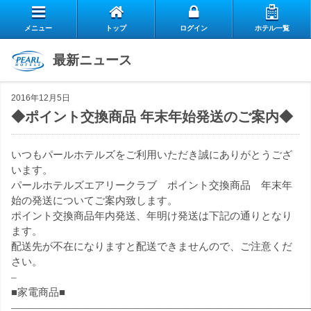
メニュー
トップ
ログイン
ホテル一覧
エ
最新ニュース
自
ア
2016年12月5日
ス
慢
リ
◆ポイント交換商品 年末年始発送のご案内◆
お
タ
の
ー
いつもパールホテルズをご利用いただき誠にありがとうござ
よ
客
ッ
朝
ク
います。
パールホテルズエアリークラブ ポイント交換商品 年末年
お
く
様
フ
食
ラ
始の発送についてご案内致します。
閉じる
ポイント交換商品年内発送、年明け発送は下記の通りとなり
問
あ
の
の
ます。
ブ
配送先が不在になりますと配送できませんので、ご注意くだ
い
る
声
想
さい。
の
–
合
質
■家電商品■
い
ご
————————————————————————————