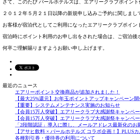
さて、このたび パールホテルズは、エアリークラブポイン
２０１２年５月２１日以降の新規申し込みご予約に関しまし
お客様が宿泊代としてご利用になったエアリークラブポイン
宿泊時にポイント利用のお申し出をされた場合は、ご宿泊後
何卒ご理解賜りますようお願い申し上げます。
最近のニュース
エアリーポイント交換商品が追加されました！
【最大25%還元】お年玉ポイントアップキャンペーン開
【重要】システムメンテナンス実施のお知らせ
【会員15万人突破】エアリークラブ大感謝祭キャンペ
【会員15万人突破】エアリークラブ大感謝祭キャンペ
「2段階認証」導入に際し、メールアドレス最新化のお
【アサヒ飲料 × パールホテルズ コラボ企画！】PLU
各種割引券・優待券の利用について