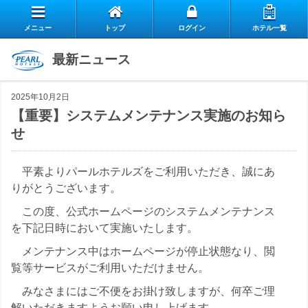
メニュー
トップ
ログイン
ホテル一覧
エ
最新ニュース
自
ア
2025年10月2日
ス
慢
リ
【重要】システムメンテナンス実施のお知ら
せ
お
タ
の
ー
よ
客
ッ
朝
ク
平素よりパールホテルズをご利用いただき、誠にあ
りがとうございます。
お
く
様
フ
食
ラ
閉じる
この度、公式ホームページのシステムメンテナンス
問
あ
の
を下記日時において実施いたします。
の
ブ
メンテナンス中はホームページが停止状態なり、閲
い
る
声
想
の
覧等サービスがご利用いただけません。
合
質
い
みなさまにはご不便をお掛け致しますが、何卒ご理
ご
解いただきますようお願い申し上げます。