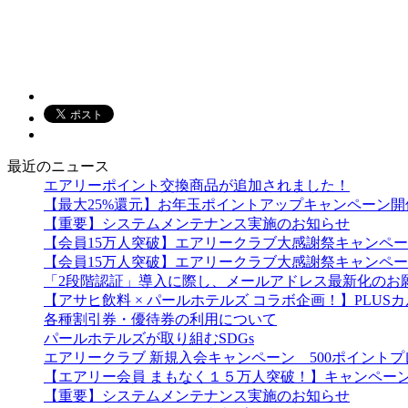
最近のニュース
エアリーポイント交換商品が追加されました！
【最大25%還元】お年玉ポイントアップキャンペーン開
【重要】システムメンテナンス実施のお知らせ
【会員15万人突破】エアリークラブ大感謝祭キャンペ
【会員15万人突破】エアリークラブ大感謝祭キャンペ
「2段階認証」導入に際し、メールアドレス最新化のお
【アサヒ飲料 × パールホテルズ コラボ企画！】PLU
各種割引券・優待券の利用について
パールホテルズが取り組むSDGs
エアリークラブ 新規入会キャンペーン 500ポイント
【エアリー会員 まもなく１５万人突破！】キャンペー
【重要】システムメンテナンス実施のお知らせ