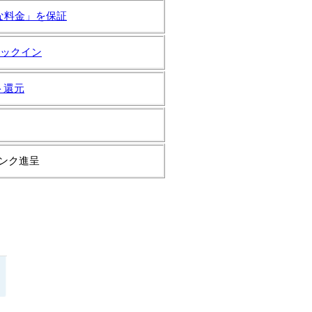
な料金」を保証
ックイン
ト還元
ンク進呈