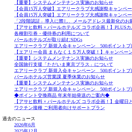
【重要】システムメンテナンス実施のお知らせ
【会員15万人突破】エアリークラブ大感謝祭キャンペ
【会員15万人突破】エアリークラブ大感謝祭キャンペ
「2段階認証」導入に際し、メールアドレス最新化のお
【アサヒ飲料 × パールホテルズ コラボ企画！】PLU
各種割引券・優待券の利用について
パールホテルズが取り組むSDGs
エアリークラブ 新規入会キャンペーン 500ポイント
【エアリー会員 まもなく１５万人突破！】キャンペー
【重要】システムメンテナンス実施のお知らせ
全国旅行支援「ただいま東京プラス」について
エアリークラブ 新規入会キャンペーン 500ポイント
パールホテルズ営業課 夏季休業のお知らせ
【重要】システムメンテナンス実施のお知らせ
エアリークラブ 新規入会キャンペーン 500ポイント
◆ポイント交換商品 年末年始発送のご案内◆
【アサヒ飲料 × パールホテルズ コラボ企画！】金曜
ワクチン接種 ご利用者向けサポートプラン
過去のニュース
2026年6月
2025年12月