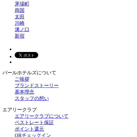
茅場町
両国
太田
川崎
溝ノ口
新宿
パールホテルズについて
ご挨拶
ブランドストーリー
基本理念
スタッフの想い
エアリークラブ
エアリークラブについて
ベストレート保証
ポイント還元
QRチェックイン