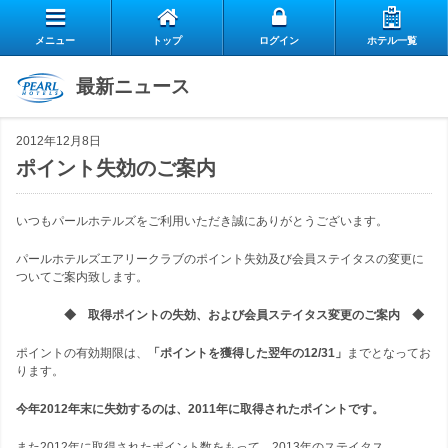
メニュー
トップ
ログイン
ホテル一覧
エ
最新ニュース
自
ア
2012年12月8日
ス
慢
リ
ポイント失効のご案内
お
タ
の
ー
いつもパールホテルズをご利用いただき誠にありがとうございます。
よ
客
ッ
朝
ク
パールホテルズエアリークラブのポイント失効及び会員ステイタスの変更に
ついてご案内致します。
お
く
様
フ
食
ラ
閉じる
◆ 取得ポイントの失効、および会員ステイタス変更のご案内 ◆
問
あ
の
の
ブ
ポイントの有効期限は、
「ポイントを獲得した翌年の12/31」
までとなってお
ります。
い
る
声
想
の
今年2012年末に失効するのは、2011年に取得されたポイントです。
合
質
い
ご
また2012年に取得されたポイント数をもって、2013年のステイタス