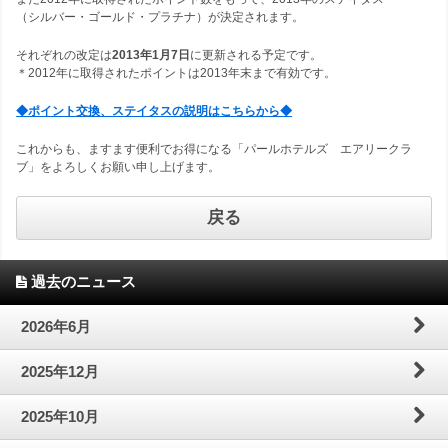
わ
問
（シルバー・ゴールド・プラチナ）が決定されます。
案
それぞれの改定は
2013年1月7日
に更新される予定です。
せ
内
＊2012年に取得されたポイントは2013年末まで有効です。
◆ポイント交換、ステイタスの説明はこちらから◆
これからも、ますます便利でお得になる「パールホテルズ エアリークラ
ブ」をよろしくお願い申し上げます。
戻る
過去のニュース
2026年6月
2025年12月
2025年10月