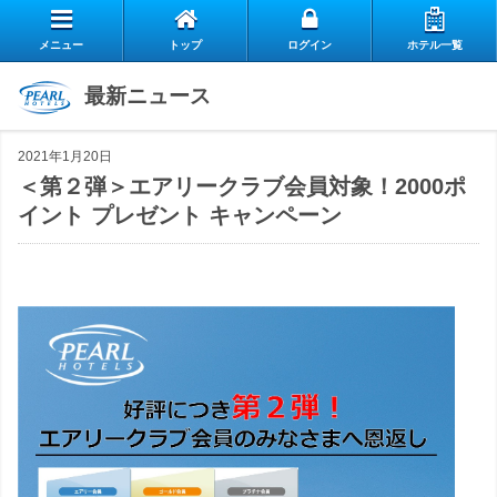
メニュー
トップ
ログイン
ホテル一覧
エ
最新ニュース
自
ア
2021年1月20日
ス
慢
リ
＜第２弾＞エアリークラブ会員対象！2000ポ
イント プレゼント キャンペーン
お
タ
の
ー
よ
客
ッ
朝
ク
お
く
様
フ
食
ラ
閉じる
問
あ
の
の
ブ
い
る
声
想
の
合
質
い
ご