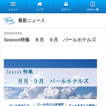
メニュー
トップ
ログイン
ホテル一覧
エ
最新ニュース
自
ア
2016年8月9日
ス
慢
リ
Season特集 ８月 ９月 パールホテルズ
お
タ
の
ー
よ
客
ッ
朝
ク
お
く
様
フ
食
ラ
閉じる
問
あ
の
の
ブ
い
る
声
想
の
合
質
い
ご