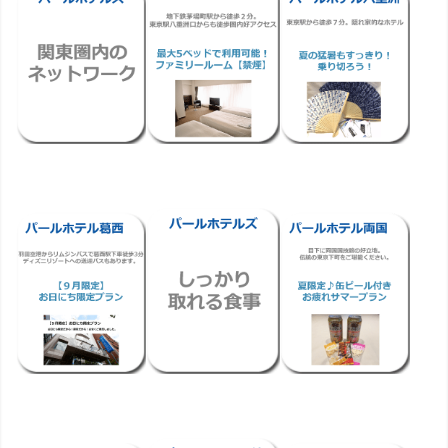
わ
問
案
せ
内