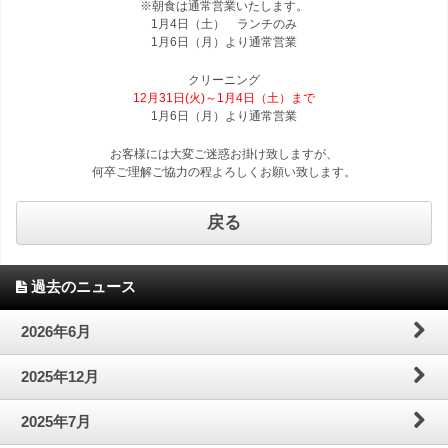
※朝食は通常営業いたします。
ホ
わ
問
案
1月4日（土） ランチのみ
1月6日（月）より通常営業
テ
せ
内
クリーニング
12月31日(火)～1月4日（土）まで
ル
1月6日（月）より通常営業
ズ
お客様には大変ご迷惑お掛け致しますが、
何卒ご理解ご協力の程よろしくお願い致します。
TOP
戻る
へ
過去のニュース
2026年6月
2025年12月
2025年7月