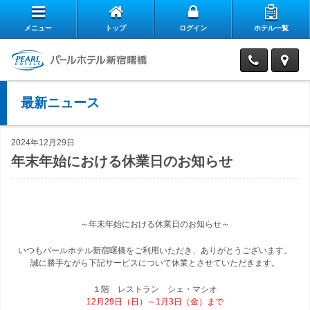
メニュー
トップ
ログイン
ホテル一覧
エ
自
ア
最新ニュース
ス
慢
リ
お
タ
の
ー
2024年12月29日
年末年始における休業日のお知らせ
よ
客
ッ
朝
ク
お
く
様
フ
食
ラ
～年末年始における休業日のお知らせ～
パ
問
あ
の
の
ブ
閉じる
いつもパールホテル新宿曙橋をご利用いただき、ありがとうございます。
ー
い
る
声
想
の
誠に勝手ながら下記サービスについて休業とさせていただきます。
ル
合
１階 レストラン シェ・マシオ
質
い
ご
12月29日（日）～1月3日（金）まで