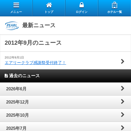
メニュー
トップ
ログイン
ホテル一覧
エ
最新ニュース
自
ア
2012年9月のニュース
ス
慢
リ
お
タ
の
ー
2012年9月1日
エアリークラブ感謝祭受付終了！
よ
客
ッ
朝
ク
過去のニュース
お
く
様
フ
食
ラ
閉じる
2026年6月
問
あ
の
の
ブ
2025年12月
い
る
声
想
の
2025年10月
合
質
い
ご
2025年7月