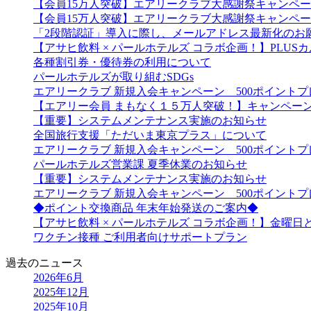
【会員15万人突破】エアリークラブ大感謝祭キャンペ
【会員15万人突破】エアリークラブ大感謝祭キャンペ
「2段階認証」導入に際し、メールアドレス最新化のお
【アサヒ飲料 × パールホテルズ コラボ企画！】PLU
各種割引券・優待券の利用について
パールホテルズが取り組むSDGs
エアリークラブ 新規入会キャンペーン 500ポイント
【エアリー会員 まもなく１５万人突破！】キャンペー
【重要】システムメンテナンス実施のお知らせ
全国旅行支援「ただいま東京プラス」について
エアリークラブ 新規入会キャンペーン 500ポイント
パールホテルズ営業課 夏季休業のお知らせ
【重要】システムメンテナンス実施のお知らせ
エアリークラブ 新規入会キャンペーン 500ポイント
◆ポイント交換商品 年末年始発送のご案内◆
【アサヒ飲料 × パールホテルズ コラボ企画！】金曜
ワクチン接種 ご利用者向けサポートプラン
過去のニュース
2026年6月
2025年12月
2025年10月