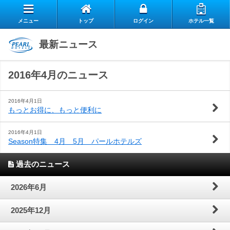
メニュー
トップ
ログイン
ホテル一覧
エ
最新ニュース
自
ア
2016年4月のニュース
ス
慢
リ
お
タ
の
ー
2016年4月1日
もっとお得に、もっと便利に
よ
客
ッ
朝
ク
2016年4月1日
Season特集 4月 5月 パールホテルズ
お
く
様
フ
食
ラ
閉じる
過去のニュース
問
あ
の
の
ブ
2026年6月
い
る
声
想
の
2025年12月
合
質
い
ご