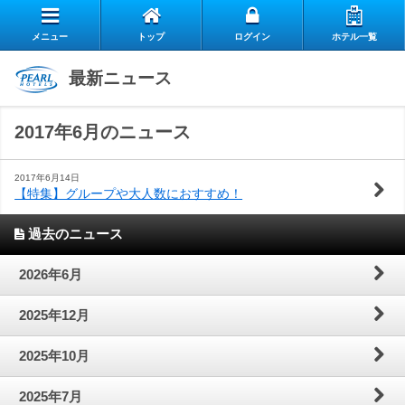
メニュー
トップ
ログイン
ホテル一覧
エ
最新ニュース
自
ア
2017年6月のニュース
ス
慢
リ
お
タ
の
ー
2017年6月14日
【特集】グループや大人数におすすめ！
よ
客
ッ
朝
ク
過去のニュース
お
く
様
フ
食
ラ
閉じる
2026年6月
問
あ
の
の
ブ
2025年12月
い
る
声
想
の
2025年10月
合
質
い
ご
2025年7月