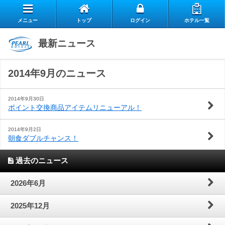
メニュー
トップ
ログイン
ホテル一覧
エ
最新ニュース
自
ア
2014年9月のニュース
ス
慢
リ
お
タ
の
ー
2014年9月30日
ポイント交換商品アイテムリニューアル！
よ
客
ッ
朝
ク
2014年9月2日
朝食ダブルチャンス！
お
く
様
フ
食
ラ
閉じる
過去のニュース
問
あ
の
の
ブ
2026年6月
い
る
声
想
の
2025年12月
合
質
い
ご