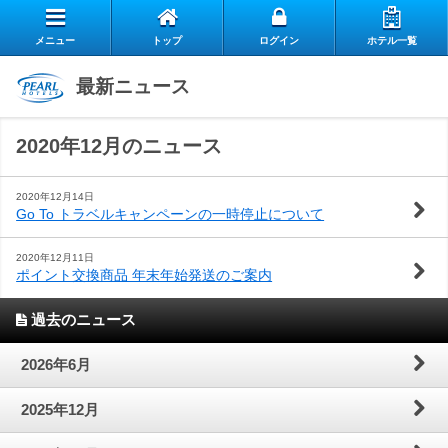
メニュー
トップ
ログイン
ホテル一覧
エ
最新ニュース
自
ア
2020年12月のニュース
ス
慢
リ
お
タ
の
ー
2020年12月14日
Go To トラベルキャンペーンの一時停止について
よ
客
ッ
朝
ク
2020年12月11日
ポイント交換商品 年末年始発送のご案内
お
く
様
フ
食
ラ
閉じる
過去のニュース
問
あ
の
の
ブ
2026年6月
い
る
声
想
の
2025年12月
合
質
い
ご