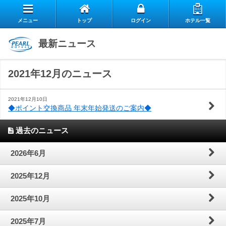
メニュー
トップ
ログイン
ホテル一覧
エ
最新ニュース
自
ア
2021年12月のニュース
ス
慢
リ
お
タ
の
ー
2021年12月10日
◆ポイント交換商品 年末年始発送のご案内◆
よ
客
ッ
朝
ク
過去のニュース
お
く
様
フ
食
ラ
閉じる
2026年6月
問
あ
の
の
ブ
2025年12月
い
る
声
想
の
2025年10月
合
質
い
ご
2025年7月