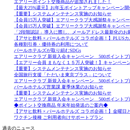
エアリーポイント交換商品が追加されました！
【最大25%還元】お年玉ポイントアップキャンペーン開
【重要】システムメンテナンス実施のお知らせ
【会員15万人突破】エアリークラブ大感謝祭キャンペ
【会員15万人突破】エアリークラブ大感謝祭キャンペ
「2段階認証」導入に際し、メールアドレス最新化のお
【アサヒ飲料 × パールホテルズ コラボ企画！】PLU
各種割引券・優待券の利用について
パールホテルズが取り組むSDGs
エアリークラブ 新規入会キャンペーン 500ポイント
【エアリー会員 まもなく１５万人突破！】キャンペー
【重要】システムメンテナンス実施のお知らせ
全国旅行支援「ただいま東京プラス」について
エアリークラブ 新規入会キャンペーン 500ポイント
パールホテルズ営業課 夏季休業のお知らせ
【重要】システムメンテナンス実施のお知らせ
エアリークラブ 新規入会キャンペーン 500ポイント
◆ポイント交換商品 年末年始発送のご案内◆
【アサヒ飲料 × パールホテルズ コラボ企画！】金曜
ワクチン接種 ご利用者向けサポートプラン
過去のニュース