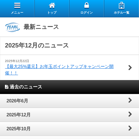
メニュー
トップ
ログイン
ホテル一覧
エ
最新ニュース
自
ア
2025年12月のニュース
ス
慢
リ
お
タ
の
ー
2025年12月22日
【最大25%還元】お年玉ポイントアップキャンペーン開
催！！
よ
客
ッ
朝
ク
過去のニュース
お
く
様
フ
食
ラ
閉じる
2026年6月
問
あ
の
の
ブ
2025年12月
い
る
声
想
の
2025年10月
合
質
い
ご