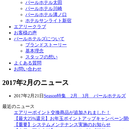
パールホテル太田
パールホテル川崎
パールホテル溝ノ口
ホテルサンライト新宿
エアリークラブ
お客様の声
パールホテルズについて
ブランドストーリー
基本理念
スタッフの想い
よくある質問
お問い合わせ
2017年2月のニュース
2017年2月21日
Season特集 2月 3月 パールホテルズ
最近のニュース
エアリーポイント交換商品が追加されました！
【最大25%還元】お年玉ポイントアップキャンペーン開
【重要】システムメンテナンス実施のお知らせ