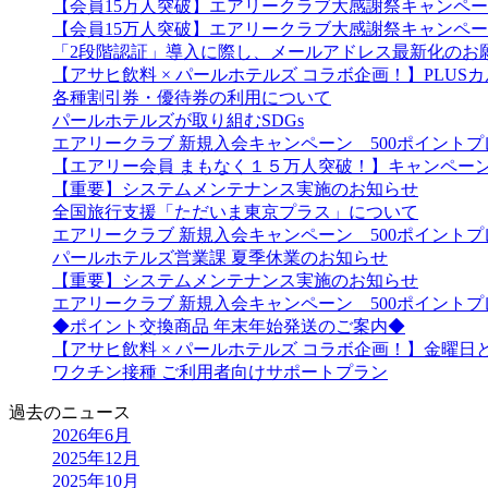
【会員15万人突破】エアリークラブ大感謝祭キャンペ
【会員15万人突破】エアリークラブ大感謝祭キャンペ
「2段階認証」導入に際し、メールアドレス最新化のお
【アサヒ飲料 × パールホテルズ コラボ企画！】PLU
各種割引券・優待券の利用について
パールホテルズが取り組むSDGs
エアリークラブ 新規入会キャンペーン 500ポイント
【エアリー会員 まもなく１５万人突破！】キャンペー
【重要】システムメンテナンス実施のお知らせ
全国旅行支援「ただいま東京プラス」について
エアリークラブ 新規入会キャンペーン 500ポイント
パールホテルズ営業課 夏季休業のお知らせ
【重要】システムメンテナンス実施のお知らせ
エアリークラブ 新規入会キャンペーン 500ポイント
◆ポイント交換商品 年末年始発送のご案内◆
【アサヒ飲料 × パールホテルズ コラボ企画！】金曜
ワクチン接種 ご利用者向けサポートプラン
過去のニュース
2026年6月
2025年12月
2025年10月