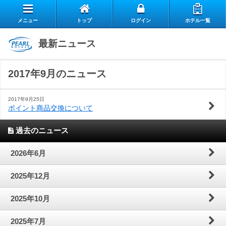
メニュー
トップ
ログイン
ホテル一覧
エ
最新ニュース
自
ア
2017年9月のニュース
ス
慢
リ
お
タ
の
ー
2017年9月25日
ポイント商品交換について
よ
客
ッ
朝
ク
過去のニュース
お
く
様
フ
食
ラ
閉じる
2026年6月
問
あ
の
の
ブ
2025年12月
い
る
声
想
の
2025年10月
合
質
い
ご
2025年7月