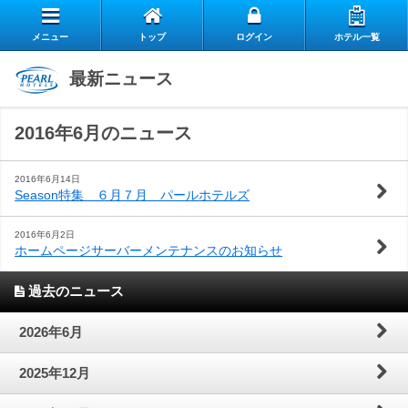
メニュー
トップ
ログイン
ホテル一覧
エ
最新ニュース
自
ア
2016年6月のニュース
ス
慢
リ
お
タ
の
ー
2016年6月14日
Season特集 ６月７月 パールホテルズ
よ
客
ッ
朝
ク
2016年6月2日
ホームページサーバーメンテナンスのお知らせ
お
く
様
フ
食
ラ
閉じる
過去のニュース
問
あ
の
の
ブ
2026年6月
い
る
声
想
の
2025年12月
合
質
い
ご