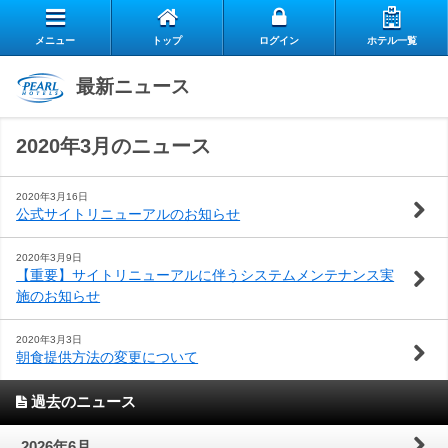
メニュー
トップ
ログイン
ホテル一覧
エ
最新ニュース
自
ア
2020年3月のニュース
ス
慢
リ
お
タ
の
ー
2020年3月16日
公式サイトリニューアルのお知らせ
よ
客
ッ
朝
ク
2020年3月9日
【重要】サイトリニューアルに伴うシステムメンテナンス実
お
く
様
フ
食
ラ
施のお知らせ
閉じる
問
あ
の
の
ブ
2020年3月3日
朝食提供方法の変更について
い
る
声
想
の
過去のニュース
合
質
い
ご
2026年6月