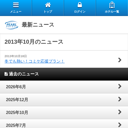
メニュー
トップ
ログイン
ホテル一覧
エ
最新ニュース
自
ア
2013年10月のニュース
ス
慢
リ
お
タ
の
ー
2013年10月18日
冬でも熱い！コミケ応援プラン！
よ
客
ッ
朝
ク
過去のニュース
お
く
様
フ
食
ラ
閉じる
2026年6月
問
あ
の
の
ブ
2025年12月
い
る
声
想
の
2025年10月
合
質
い
ご
2025年7月