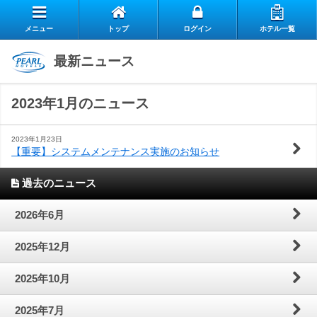
メニュー
トップ
ログイン
ホテル一覧
エ
最新ニュース
自
ア
2023年1月のニュース
ス
慢
リ
お
タ
の
ー
2023年1月23日
【重要】システムメンテナンス実施のお知らせ
よ
客
ッ
朝
ク
過去のニュース
お
く
様
フ
食
ラ
閉じる
2026年6月
問
あ
の
の
ブ
2025年12月
い
る
声
想
の
2025年10月
合
質
い
ご
2025年7月