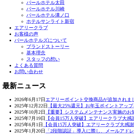
パールホテル太田
パールホテル川崎
パールホテル溝ノ口
ホテルサンライト新宿
エアリークラブ
お客様の声
パールホテルズについて
ブランドストーリー
基本理念
スタッフの想い
よくある質問
お問い合わせ
最新ニュース
2026年6月17日
エアリーポイント交換商品が追加されま
2025年12月22日
【最大25%還元】お年玉ポイントアッ
2025年10月2日
【重要】システムメンテナンス実施のお
2025年7月19日
【会員15万人突破】エアリークラブ大感
2025年6月1日
【会員15万人突破】エアリークラブ大感
2025年1月20日
「2段階認証」導入に際し、メールアド