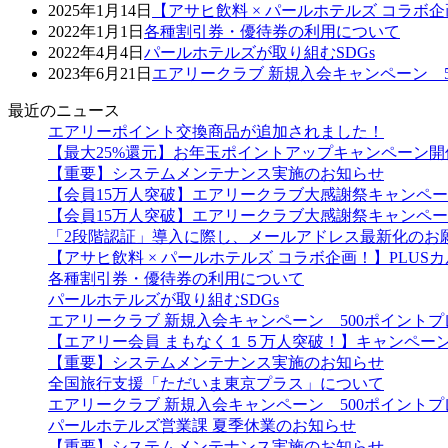
2025年1月14日
【アサヒ飲料 × パールホテルズ コラボ
2022年1月1日
各種割引券・優待券の利用について
2022年4月4日
パールホテルズが取り組むSDGs
2023年6月21日
エアリークラブ 新規入会キャンペーン 
最近のニュース
エアリーポイント交換商品が追加されました！
【最大25%還元】お年玉ポイントアップキャンペーン開
【重要】システムメンテナンス実施のお知らせ
【会員15万人突破】エアリークラブ大感謝祭キャンペ
【会員15万人突破】エアリークラブ大感謝祭キャンペ
「2段階認証」導入に際し、メールアドレス最新化のお
【アサヒ飲料 × パールホテルズ コラボ企画！】PLU
各種割引券・優待券の利用について
パールホテルズが取り組むSDGs
エアリークラブ 新規入会キャンペーン 500ポイント
【エアリー会員 まもなく１５万人突破！】キャンペー
【重要】システムメンテナンス実施のお知らせ
全国旅行支援「ただいま東京プラス」について
エアリークラブ 新規入会キャンペーン 500ポイント
パールホテルズ営業課 夏季休業のお知らせ
【重要】システムメンテナンス実施のお知らせ