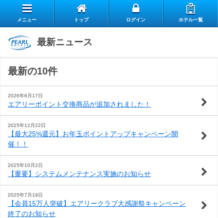
メニュー
トップ
ログイン
ホテル一覧
エ
最新ニュース
自
ア
最新の10件
ス
慢
リ
お
タ
の
ー
2026年6月17日
エアリーポイント交換商品が追加されました！
よ
客
ッ
朝
ク
2025年12月22日
【最大25%還元】お年玉ポイントアップキャンペーン開
お
く
様
フ
食
ラ
催！！
閉じる
問
あ
の
の
ブ
2025年10月2日
【重要】システムメンテナンス実施のお知らせ
い
る
声
想
の
2025年7月19日
【会員15万人突破】エアリークラブ大感謝祭キャンペーン
合
質
い
ご
終了のお知らせ