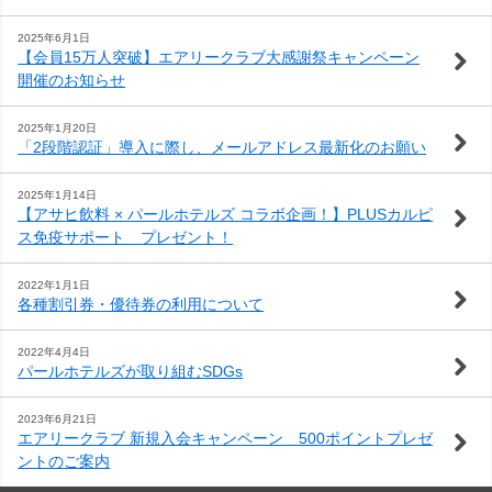
わ
問
案
2025年6月1日
【会員15万人突破】エアリークラブ大感謝祭キャンペーン
せ
内
開催のお知らせ
2025年1月20日
「2段階認証」導入に際し、メールアドレス最新化のお願い
2025年1月14日
【アサヒ飲料 × パールホテルズ コラボ企画！】PLUSカルピ
ス免疫サポート プレゼント！
2022年1月1日
各種割引券・優待券の利用について
2022年4月4日
パールホテルズが取り組むSDGs
2023年6月21日
エアリークラブ 新規入会キャンペーン 500ポイントプレゼ
ントのご案内