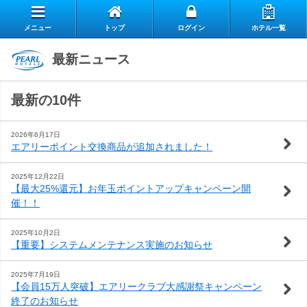
メニュー
トップ
ログイン
ホテル一覧
エ
最新ニュース
自
ア
最新の10件
ス
慢
リ
お
タ
の
ー
2026年6月17日
エアリーポイント交換商品が追加されました！
よ
客
ッ
朝
ク
2025年12月22日
【最大25%還元】お年玉ポイントアップキャンペーン開
お
く
様
フ
食
ラ
催！！
閉じる
問
あ
の
の
ブ
2025年10月2日
【重要】システムメンテナンス実施のお知らせ
い
る
声
想
の
2025年7月19日
【会員15万人突破】エアリークラブ大感謝祭キャンペーン
合
質
い
ご
終了のお知らせ