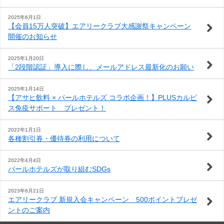
わ
問
案
2025年6月1日
【会員15万人突破】エアリークラブ大感謝祭キャンペーン
せ
内
開催のお知らせ
2025年1月20日
「2段階認証」導入に際し、メールアドレス最新化のお願い
2025年1月14日
【アサヒ飲料 × パールホテルズ コラボ企画！】PLUSカルピ
ス免疫サポート プレゼント！
2022年1月1日
各種割引券・優待券の利用について
2022年4月4日
パールホテルズが取り組むSDGs
2023年6月21日
エアリークラブ 新規入会キャンペーン 500ポイントプレゼ
ントのご案内