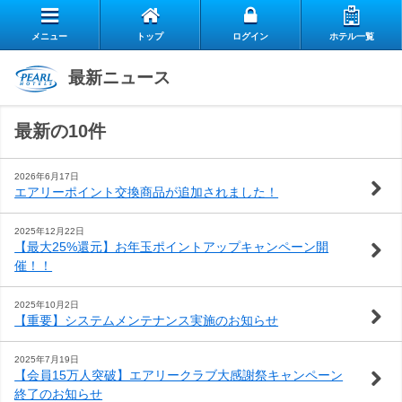
メニュー
トップ
ログイン
ホテル一覧
エ
最新ニュース
自
ア
最新の10件
ス
慢
リ
お
タ
の
ー
2026年6月17日
エアリーポイント交換商品が追加されました！
よ
客
ッ
朝
ク
2025年12月22日
【最大25%還元】お年玉ポイントアップキャンペーン開
お
く
様
フ
食
ラ
催！！
閉じる
問
あ
の
の
ブ
2025年10月2日
【重要】システムメンテナンス実施のお知らせ
い
る
声
想
の
2025年7月19日
【会員15万人突破】エアリークラブ大感謝祭キャンペーン
合
質
い
ご
終了のお知らせ