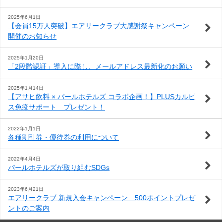
わ
問
案
2025年6月1日
【会員15万人突破】エアリークラブ大感謝祭キャンペーン
せ
内
開催のお知らせ
2025年1月20日
「2段階認証」導入に際し、メールアドレス最新化のお願い
2025年1月14日
【アサヒ飲料 × パールホテルズ コラボ企画！】PLUSカルピ
ス免疫サポート プレゼント！
2022年1月1日
各種割引券・優待券の利用について
2022年4月4日
パールホテルズが取り組むSDGs
2023年6月21日
エアリークラブ 新規入会キャンペーン 500ポイントプレゼ
ントのご案内