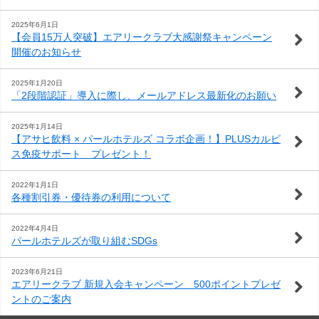
わ
問
案
2025年6月1日
【会員15万人突破】エアリークラブ大感謝祭キャンペーン
せ
内
開催のお知らせ
2025年1月20日
「2段階認証」導入に際し、メールアドレス最新化のお願い
2025年1月14日
【アサヒ飲料 × パールホテルズ コラボ企画！】PLUSカルピ
ス免疫サポート プレゼント！
2022年1月1日
各種割引券・優待券の利用について
2022年4月4日
パールホテルズが取り組むSDGs
2023年6月21日
エアリークラブ 新規入会キャンペーン 500ポイントプレゼ
ントのご案内