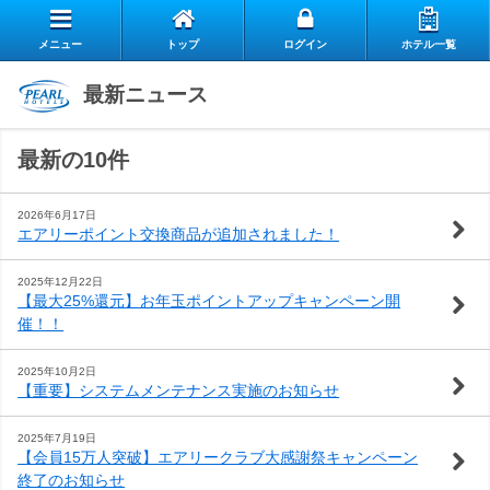
メニュー
トップ
ログイン
ホテル一覧
エ
最新ニュース
自
ア
最新の10件
ス
慢
リ
お
タ
の
ー
2026年6月17日
エアリーポイント交換商品が追加されました！
よ
客
ッ
朝
ク
2025年12月22日
【最大25%還元】お年玉ポイントアップキャンペーン開
お
く
様
フ
食
ラ
催！！
閉じる
問
あ
の
の
ブ
2025年10月2日
【重要】システムメンテナンス実施のお知らせ
い
る
声
想
の
2025年7月19日
【会員15万人突破】エアリークラブ大感謝祭キャンペーン
合
質
い
ご
終了のお知らせ