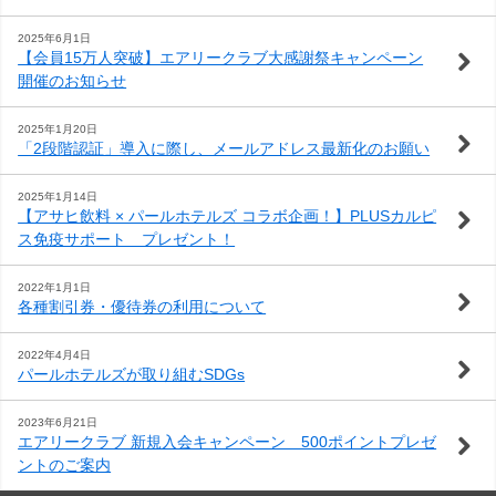
わ
問
案
2025年6月1日
【会員15万人突破】エアリークラブ大感謝祭キャンペーン
せ
内
開催のお知らせ
2025年1月20日
「2段階認証」導入に際し、メールアドレス最新化のお願い
2025年1月14日
【アサヒ飲料 × パールホテルズ コラボ企画！】PLUSカルピ
ス免疫サポート プレゼント！
2022年1月1日
各種割引券・優待券の利用について
2022年4月4日
パールホテルズが取り組むSDGs
2023年6月21日
エアリークラブ 新規入会キャンペーン 500ポイントプレゼ
ントのご案内