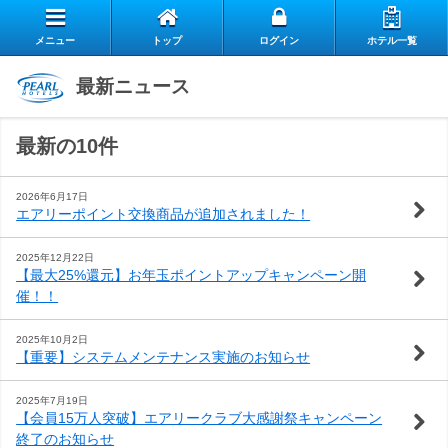
メニュー
トップ
ログイン
ホテル一覧
エ
最新ニュース
自
ア
最新の10件
ス
慢
リ
お
タ
の
ー
2026年6月17日
エアリーポイント交換商品が追加されました！
よ
客
ッ
朝
ク
2025年12月22日
【最大25%還元】お年玉ポイントアップキャンペーン開
お
く
様
フ
食
ラ
催！！
閉じる
問
あ
の
の
ブ
2025年10月2日
【重要】システムメンテナンス実施のお知らせ
い
る
声
想
の
2025年7月19日
【会員15万人突破】エアリークラブ大感謝祭キャンペーン
合
質
い
ご
終了のお知らせ