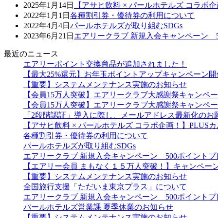
2025年1月14日
【アサヒ飲料 × パールホテルズ コラボ
2022年1月1日
各種割引券・優待券の利用について
2022年4月4日
パールホテルズが取り組むSDGs
2023年6月21日
エアリークラブ 新規入会キャンペーン 
最近のニュース
エアリーポイント交換商品が追加されました！
【最大25%還元】お年玉ポイントアップキャンペーン開
【重要】システムメンテナンス実施のお知らせ
【会員15万人突破】エアリークラブ大感謝祭キャンペ
【会員15万人突破】エアリークラブ大感謝祭キャンペ
「2段階認証」導入に際し、メールアドレス最新化のお
【アサヒ飲料 × パールホテルズ コラボ企画！】PLU
各種割引券・優待券の利用について
パールホテルズが取り組むSDGs
エアリークラブ 新規入会キャンペーン 500ポイント
【エアリー会員 まもなく１５万人突破！】キャンペー
【重要】システムメンテナンス実施のお知らせ
全国旅行支援「ただいま東京プラス」について
エアリークラブ 新規入会キャンペーン 500ポイント
パールホテルズ営業課 夏季休業のお知らせ
【重要】システムメンテナンス実施のお知らせ