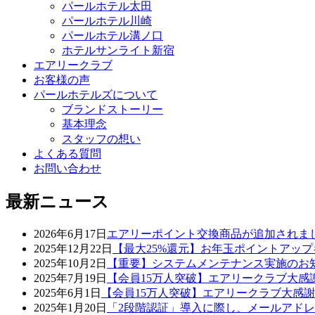
パールホテル太田
パールホテル川崎
パールホテル溝ノ口
ホテルサンライト新宿
エアリークラブ
お客様の声
パールホテルズについて
ブランドストーリー
基本理念
スタッフの想い
よくある質問
お問い合わせ
最新ニュース
2026年6月17日
エアリーポイント交換商品が追加されま
2025年12月22日
【最大25%還元】お年玉ポイントアッ
2025年10月2日
【重要】システムメンテナンス実施のお
2025年7月19日
【会員15万人突破】エアリークラブ大感
2025年6月1日
【会員15万人突破】エアリークラブ大感
2025年1月20日
「2段階認証」導入に際し、メールアド